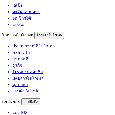
เอเชีย
ตะวันออกกลาง
อเมริกาใต้
แปซิฟิก
โลกของโนโวเทล
โลกของโนโวเทล
ประสบการณ์ที่โนโวเทล
ครอบครัว
สุขภาพดี
ธุรกิจ
โปรแกรมสมาชิก
นิตยสารโนโวเทล
ทุกภาษา
แผนผังเว็บไซต์
แอปมือถือ
แอปมือถือ
แอป iOS