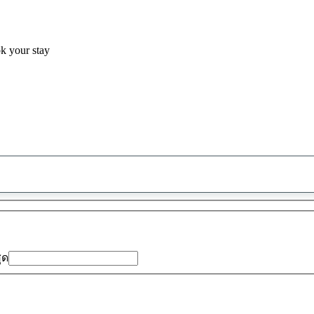
ok your stay
พบ
ข้อ
เสนอ
0
รายการ
สุด