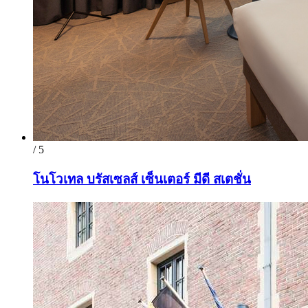
/ 5
โนโวเทล บรัสเซลส์ เซ็นเตอร์ มีดี สเตชั่น