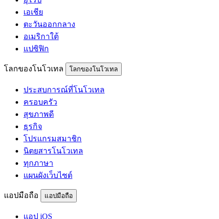
เอเชีย
ตะวันออกกลาง
อเมริกาใต้
แปซิฟิก
โลกของโนโวเทล
โลกของโนโวเทล
ประสบการณ์ที่โนโวเทล
ครอบครัว
สุขภาพดี
ธุรกิจ
โปรแกรมสมาชิก
นิตยสารโนโวเทล
ทุกภาษา
แผนผังเว็บไซต์
แอปมือถือ
แอปมือถือ
แอป iOS