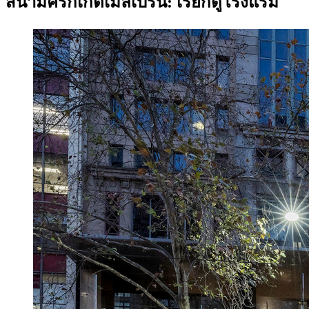
สนามคริกเก็ตเมลเบิร์น: เรียกดูโรงแรม