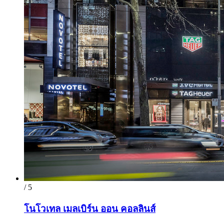
/ 5
โนโวเทล เมลเบิร์น ออน คอลลินส์