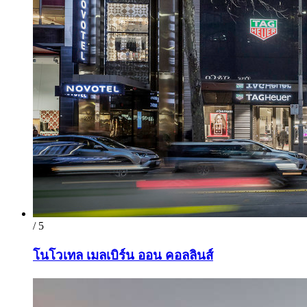
/ 5
โนโวเทล เมลเบิร์น ออน คอลลินส์