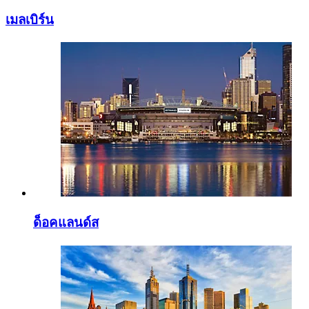
เมลเบิร์น
ด็อคแลนด์ส