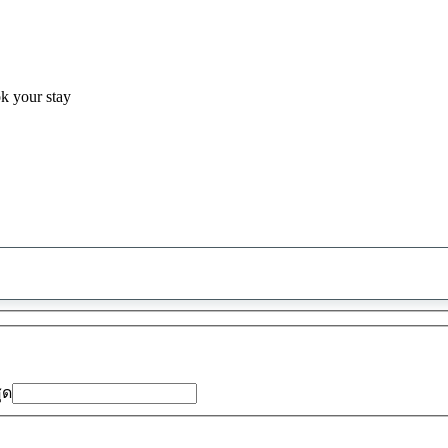
ok your stay
พบ
ข้อ
เสนอ
0
รายการ
สุด