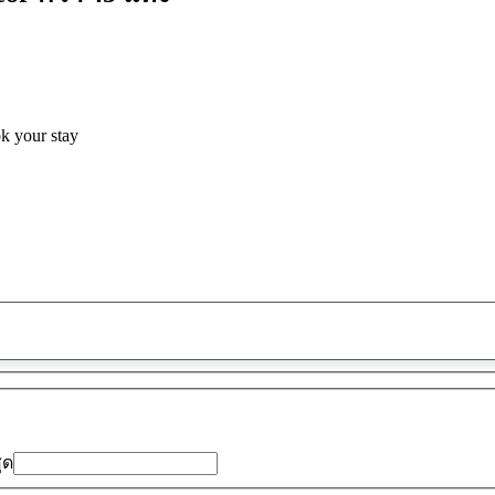
ok your stay
พบ
ข้อ
เสนอ
0
รายการ
สุด