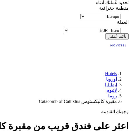
تحديد عُملتك أدناه
منطقة جغرافية
العملة
تأكيد عُملتي
Hotels
أوروبا
إيطاليا
لاتيوم
روما
مقبرة كاليكستوس Catacomb of Callixtus
وجهتك القادمة
اعثر على فندق قريب من مقبرة كاليكستوس f Callixtus