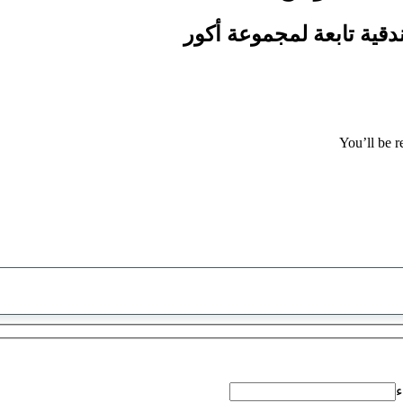
You’ll be r
تم
العثور
على
اقتراح
ء