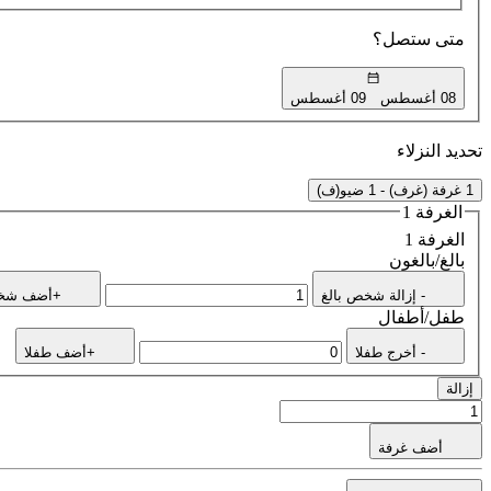
متى ستصل؟
08 أغسطس
09 أغسطس
تحديد النزلاء
1 غرفة (غرف) - 1 ضيو(ف)
الغرفة 1
الغرفة 1
بالغ/بالغون
- إزالة شخص بالغ
+أضف شخص
طفل/أطفال
- أخرج طفلا
+أضف طفلا
إزالة
أضف غرفة