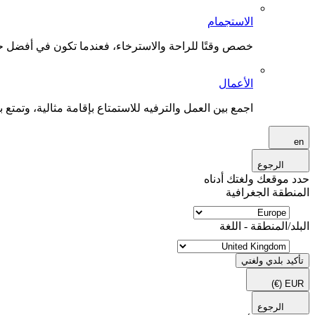
الاستجمام
خصص وقتًا للراحة والاسترخاء، فعندما تكون في أفضل حال
الأعمال
اجمع بين العمل والترفيه للاستمتاع بإقامة مثالية، وتمتع بو
en
الرجوع
حدد موقعك ولغتك أدناه
المنطقة الجغرافية
البلد/المنطقة - اللغة
تأكيد بلدي ولغتي
(€)
EUR
الرجوع