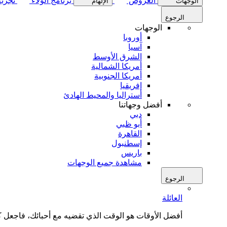
العروض
برنامج الولاء
تجربة
الوجهات
الإلهام
الرجوع
الوجهات
أوروبا
آسيا
الشرق الأوسط
أمريكا الشمالية
أمريكا الجنوبية
إفريقيا
أستراليا والمحيط الهادئ
أفضل وجهاتنا
دبي
أبو ظبي
القاهرة
إسطنبول
باريس
مشاهدة جميع الوجهات
الرجوع
العائلة
أفضل الأوقات هو الوقت الذي تقضيه مع أحبائك، فاجعل كل