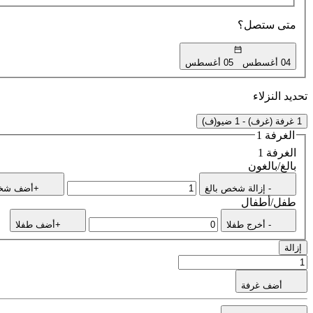
متى ستصل؟
04 أغسطس
05 أغسطس
تحديد النزلاء
1 غرفة (غرف) - 1 ضيو(ف)
الغرفة 1
الغرفة 1
بالغ/بالغون
- إزالة شخص بالغ
+أضف شخص
طفل/أطفال
- أخرج طفلا
+أضف طفلا
إزالة
أضف غرفة