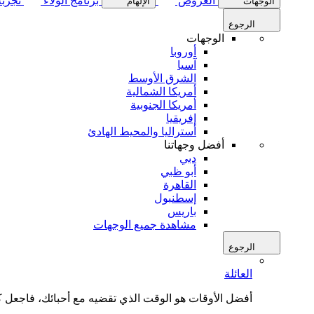
العروض
برنامج الولاء
تجربة
الوجهات
الإلهام
الرجوع
الوجهات
أوروبا
آسيا
الشرق الأوسط
أمريكا الشمالية
أمريكا الجنوبية
إفريقيا
أستراليا والمحيط الهادئ
أفضل وجهاتنا
دبي
أبو ظبي
القاهرة
إسطنبول
باريس
مشاهدة جميع الوجهات
الرجوع
العائلة
أفضل الأوقات هو الوقت الذي تقضيه مع أحبائك، فاجعل كل