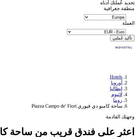
تحديد عُملتك أدناه
منطقة جغرافية
العملة
تأكيد عُملتي
Hotels
أوروبا
إيطاليا
لاتيوم
روما
ساحة كامبو دي فيوري Piazza Campo de' Fiori
وجهتك القادمة
اعثر على فندق قريب من ساحة كامبو دي فيوري ' Fiori