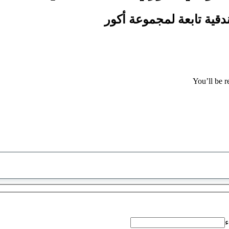
You’ll be r
تم
العثور
على
اقتراح
ء