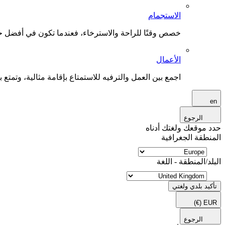
الاستجمام
خصص وقتًا للراحة والاسترخاء، فعندما تكون في أفضل حال
الأعمال
اجمع بين العمل والترفيه للاستمتاع بإقامة مثالية، وتمتع بو
en
الرجوع
حدد موقعك ولغتك أدناه
المنطقة الجغرافية
البلد/المنطقة - اللغة
تأكيد بلدي ولغتي
(€)
EUR
الرجوع