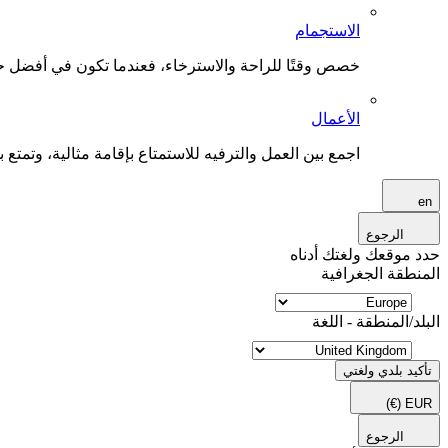
الاستجمام
خصص وقتًا للراحة والاسترخاء، فعندما تكون في أفضل حال
الأعمال
اجمع بين العمل والترفيه للاستمتاع بإقامة مثالية، وتمتع بو
en
الرجوع
حدد موقعك ولغتك أدناه
المنطقة الجغرافية
البلد/المنطقة - اللغة
تأكيد بلدي ولغتي
(€)
EUR
الرجوع