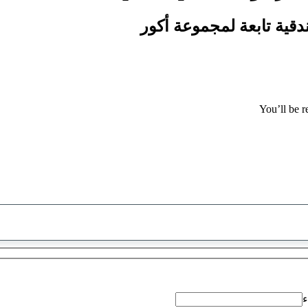
You’ll be r
تم
العثور
على
اقتراح
ء