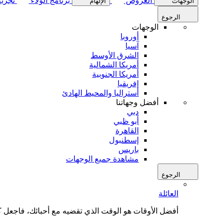
العروض
برنامج الولاء
تجربة
الوجهات
الإلهام
الرجوع
الوجهات
أوروبا
آسيا
الشرق الأوسط
أمريكا الشمالية
أمريكا الجنوبية
إفريقيا
أستراليا والمحيط الهادئ
أفضل وجهاتنا
دبي
أبو ظبي
القاهرة
إسطنبول
باريس
مشاهدة جميع الوجهات
الرجوع
العائلة
أفضل الأوقات هو الوقت الذي تقضيه مع أحبائك، فاجعل كل