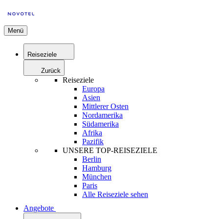
Menü
Reiseziele
Zurück
Reiseziele
Europa
Asien
Mittlerer Osten
Nordamerika
Südamerika
Afrika
Pazifik
UNSERE TOP-REISEZIELE
Berlin
Hamburg
München
Paris
Alle Reiseziele sehen
Angebote