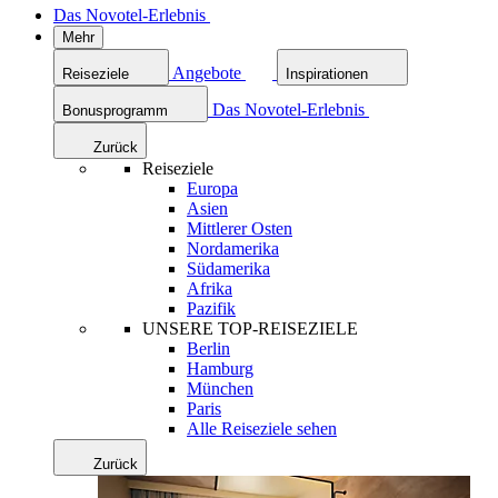
Das Novotel-Erlebnis
Mehr
Angebote
Reiseziele
Inspirationen
Das Novotel-Erlebnis
Bonusprogramm
Zurück
Reiseziele
Europa
Asien
Mittlerer Osten
Nordamerika
Südamerika
Afrika
Pazifik
UNSERE TOP-REISEZIELE
Berlin
Hamburg
München
Paris
Alle Reiseziele sehen
Zurück