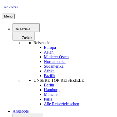
Menü
Reiseziele
Zurück
Reiseziele
Europa
Asien
Mittlerer Osten
Nordamerika
Südamerika
Afrika
Pazifik
UNSERE TOP-REISEZIELE
Berlin
Hamburg
München
Paris
Alle Reiseziele sehen
Angebote