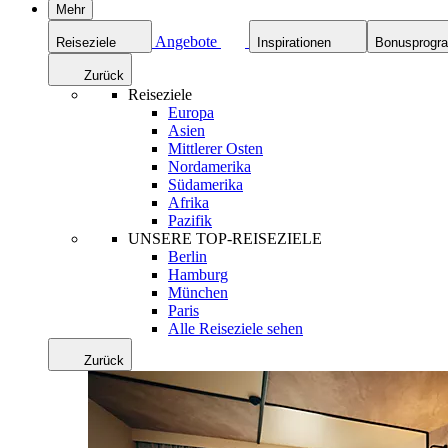
Mehr
Angebote
Reiseziele
Inspirationen
Bonusprog
Zurück
Reiseziele
Europa
Asien
Mittlerer Osten
Nordamerika
Südamerika
Afrika
Pazifik
UNSERE TOP-REISEZIELE
Berlin
Hamburg
München
Paris
Alle Reiseziele sehen
Zurück