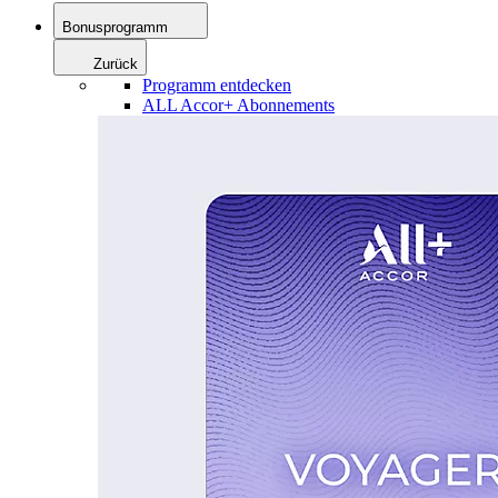
Bonusprogramm
Zurück
Programm entdecken
ALL Accor+ Abonnements