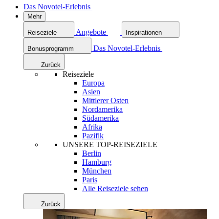
Das Novotel-Erlebnis
Mehr
Angebote
Reiseziele
Inspirationen
Das Novotel-Erlebnis
Bonusprogramm
Zurück
Reiseziele
Europa
Asien
Mittlerer Osten
Nordamerika
Südamerika
Afrika
Pazifik
UNSERE TOP-REISEZIELE
Berlin
Hamburg
München
Paris
Alle Reiseziele sehen
Zurück