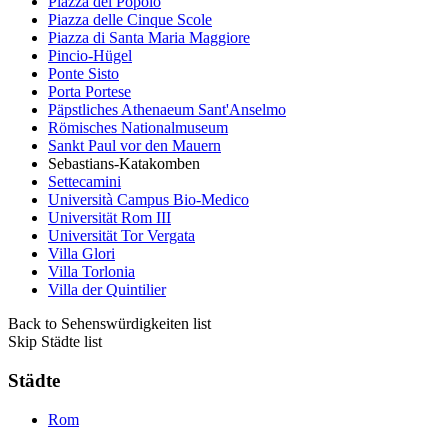
Piazza del Popolo
Piazza delle Cinque Scole
Piazza di Santa Maria Maggiore
Pincio-Hügel
Ponte Sisto
Porta Portese
Päpstliches Athenaeum Sant'Anselmo
Römisches Nationalmuseum
Sankt Paul vor den Mauern
Sebastians-Katakomben
Settecamini
Università Campus Bio-Medico
Universität Rom III
Universität Tor Vergata
Villa Glori
Villa Torlonia
Villa der Quintilier
Back to Sehenswürdigkeiten list
Skip Städte list
Städte
Rom