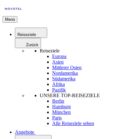
Menü
Reiseziele
Zurück
Reiseziele
Europa
Asien
Mittlerer Osten
Nordamerika
Südamerika
Afrika
Pazifik
UNSERE TOP-REISEZIELE
Berlin
Hamburg
München
Paris
Alle Reiseziele sehen
Angebote