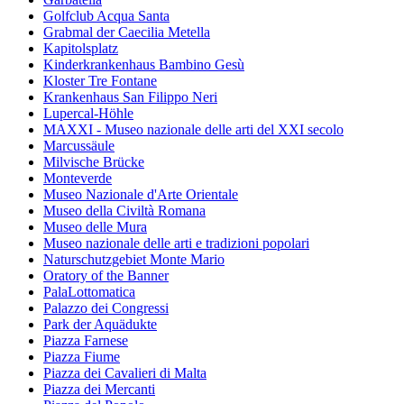
Golfclub Acqua Santa
Grabmal der Caecilia Metella
Kapitolsplatz
Kinderkrankenhaus Bambino Gesù
Kloster Tre Fontane
Krankenhaus San Filippo Neri
Lupercal-Höhle
MAXXI - Museo nazionale delle arti del XXI secolo
Marcussäule
Milvische Brücke
Monteverde
Museo Nazionale d'Arte Orientale
Museo della Civiltà Romana
Museo delle Mura
Museo nazionale delle arti e tradizioni popolari
Naturschutzgebiet Monte Mario
Oratory of the Banner
PalaLottomatica
Palazzo dei Congressi
Park der Aquädukte
Piazza Farnese
Piazza Fiume
Piazza dei Cavalieri di Malta
Piazza dei Mercanti