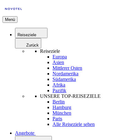
Menü
Reiseziele
Zurück
Reiseziele
Europa
Asien
Mittlerer Osten
Nordamerika
Südamerika
Afrika
Pazifik
UNSERE TOP-REISEZIELE
Berlin
Hamburg
München
Paris
Alle Reiseziele sehen
Angebote