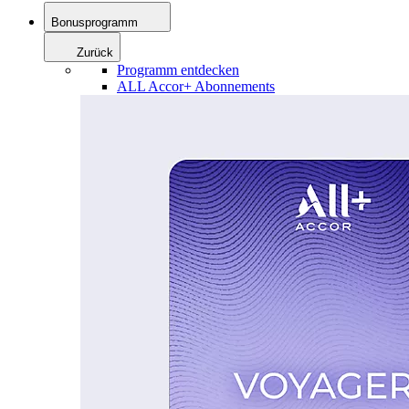
Bonusprogramm
Zurück
Programm entdecken
ALL Accor+ Abonnements