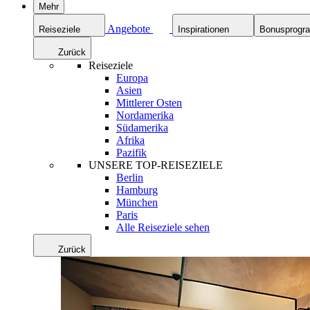
Mehr
Angebote
Reiseziele
Inspirationen
Bonusprog
Zurück
Reiseziele
Europa
Asien
Mittlerer Osten
Nordamerika
Südamerika
Afrika
Pazifik
UNSERE TOP-REISEZIELE
Berlin
Hamburg
München
Paris
Alle Reiseziele sehen
Zurück