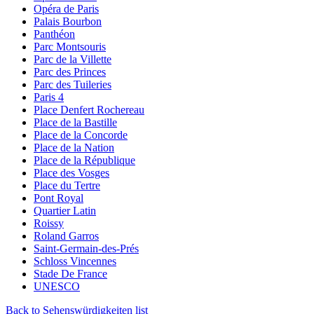
Opéra de Paris
Palais Bourbon
Panthéon
Parc Montsouris
Parc de la Villette
Parc des Princes
Parc des Tuileries
Paris 4
Place Denfert Rochereau
Place de la Bastille
Place de la Concorde
Place de la Nation
Place de la République
Place des Vosges
Place du Tertre
Pont Royal
Quartier Latin
Roissy
Roland Garros
Saint-Germain-des-Prés
Schloss Vincennes
Stade De France
UNESCO
Back to Sehenswürdigkeiten list