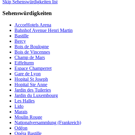
Skip Sehenswürdigkeiten list
Sehenswürdigkeiten
AccorHotels Arena
Bahnhof Avenue Henri Martin
Bastille
Bercy
Bois de Boulogne
Bois de Vincennes
Champ de Mars
Eiffelturm
Espace Champerret
Gare de Lyon
Hopital St Joseph
Hopital Ste Anne
Jardin des Tuileries
Jardin du Luxembourg
Les Halles
Lido
Marais
Moulin Rouge
Nationalversammlung (Frankreich)
Odéon
Opéra Bastille