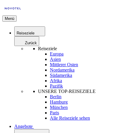
Menü
Reiseziele
Zurück
Reiseziele
Europa
Asien
Mittlerer Osten
Nordamerika
Südamerika
Afrika
Pazifik
UNSERE TOP-REISEZIELE
Berlin
Hamburg
München
Paris
Alle Reiseziele sehen
Angebote