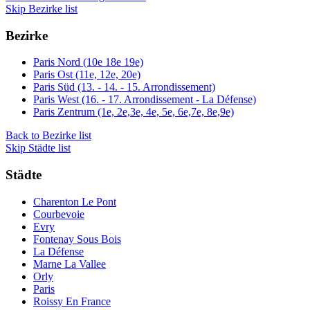
Skip Bezirke list
Bezirke
Paris Nord (10e 18e 19e)
Paris Ost (11e, 12e, 20e)
Paris Süd (13. - 14. - 15. Arrondissement)
Paris West (16. - 17. Arrondissement - La Défense)
Paris Zentrum (1e, 2e,3e, 4e, 5e, 6e,7e, 8e,9e)
Back to Bezirke list
Skip Städte list
Städte
Charenton Le Pont
Courbevoie
Evry
Fontenay Sous Bois
La Défense
Marne La Vallee
Orly
Paris
Roissy En France