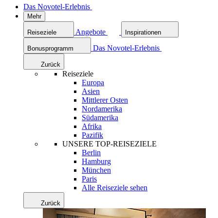
Das Novotel-Erlebnis
Mehr
Angebote
Reiseziele
Inspirationen
Das Novotel-Erlebnis
Bonusprogramm
Zurück
Reiseziele
Europa
Asien
Mittlerer Osten
Nordamerika
Südamerika
Afrika
Pazifik
UNSERE TOP-REISEZIELE
Berlin
Hamburg
München
Paris
Alle Reiseziele sehen
Zurück