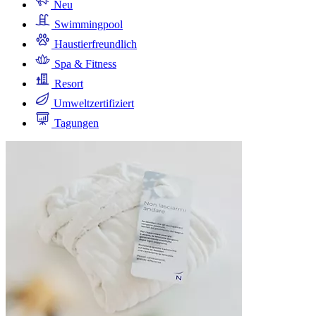
Neu
Swimmingpool
Haustierfreundlich
Spa & Fitness
Resort
Umweltzertifiziert
Tagungen