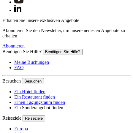
Bayeux, Frankreich
Erhalten Sie unsere exklusiven Angebote
Das 15 Gehminuten vom historischen Zentrum entfernte Novotel
Abonnieren Sie den Newsletter, um unsere neuesten Angebote zu
erhalten
Novotel Luxembourg Kirchberg
Abonnieren
Benötigen Sie Hilfe?
Benötigen Sie Hilfe?
Luxemburg, Luxemburg
Meine Buchungen
Situé au coeur du quartier européen de Kirchberg, le Novotel Lu
FAQ
Besuchen
Besuchen
Novotel Kuala Lumpur City Centre
Ein Hotel finden
Ein Restaurant finden
Kuala Lumpur, Malaysia
Einen Tagungsraum finden
Ein Sonderangebot finden
Das Hotel liegt günstig im Goldenen Dreieck von Kuala Lump
Reiseziele
Reiseziele
Europa