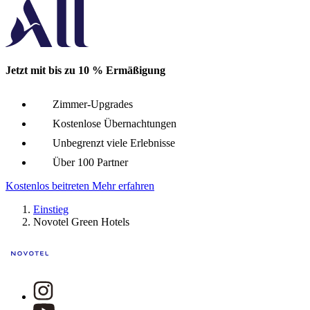
Lille, Frankreich
Kommen Sie und erfreuen Sie sich der geselligen Atmosphäre de
Jetzt mit bis zu 10 % Ermäßigung
Novotel Toronto North York
Zimmer-Upgrades
Toronto, Kanada
Kostenlose Übernachtungen
Unbegrenzt viele Erlebnisse
Willkommen im Novotel Toronto North York, wo moderner Komfor
Über 100 Partner
Kostenlos beitreten
Mehr erfahren
Novotel Marseille Alter Hafen
Einstieg
Novotel Green Hotels
Marseille, Frankreich
Das Novotel Marseille Vieux-Port begrüßt Sie im Herzen von M
Novotel Bayeux