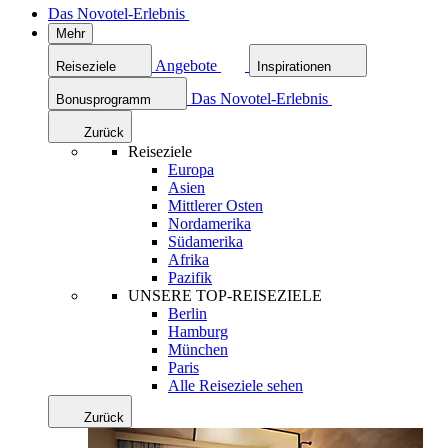
Das Novotel-Erlebnis
Mehr
Angebote
Reiseziele
Inspirationen
Das Novotel-Erlebnis
Bonusprogramm
Zurück
Reiseziele
Europa
Asien
Mittlerer Osten
Nordamerika
Südamerika
Afrika
Pazifik
UNSERE TOP-REISEZIELE
Berlin
Hamburg
München
Paris
Alle Reiseziele sehen
Zurück