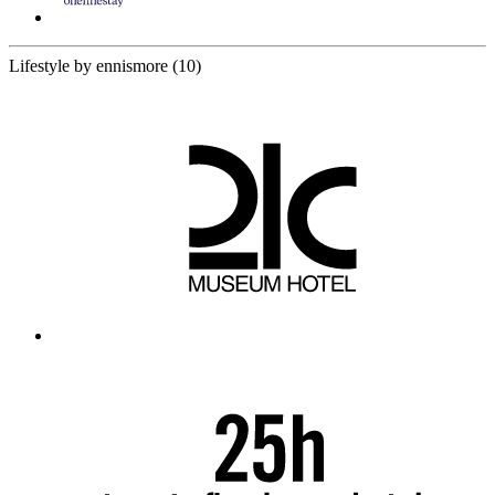
10 Partners
Lifestyle by ennismore
(10)