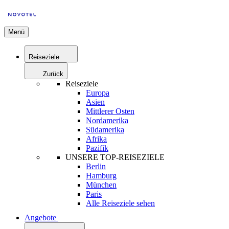
Menü
Reiseziele
Zurück
Reiseziele
Europa
Asien
Mittlerer Osten
Nordamerika
Südamerika
Afrika
Pazifik
UNSERE TOP-REISEZIELE
Berlin
Hamburg
München
Paris
Alle Reiseziele sehen
Angebote