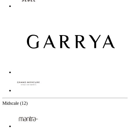
12 Partners
Midscale
(12)