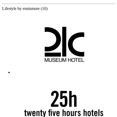
10 Partners
Lifestyle by ennismore
(10)