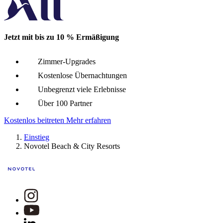
Das Novotel Phu Quoc Resort ist ein familienfreundliches Res
Jetzt mit bis zu 10 % Ermäßigung
Novotel Qiandao Lake
Zimmer-Upgrades
Hangzhou, China
Kostenlose Übernachtungen
Unbegrenzt viele Erlebnisse
Das Novotel Qiandao Lake liegt an der Menggu Road in der Orts
Über 100 Partner
Kostenlos beitreten
Mehr erfahren
Novotel Monte Carlo
Einstieg
Novotel Beach & City Resorts
Monaco, Frankreich
Die Terrassen, die Gärten und das von der Riviera inspirierte
Novotel Itu Terras de São José Golf & Resort