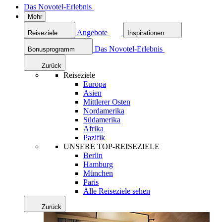
Das Novotel-Erlebnis
Mehr
Angebote
Reiseziele
Inspirationen
Das Novotel-Erlebnis
Bonusprogramm
Zurück
Reiseziele
Europa
Asien
Mittlerer Osten
Nordamerika
Südamerika
Afrika
Pazifik
UNSERE TOP-REISEZIELE
Berlin
Hamburg
München
Paris
Alle Reiseziele sehen
Zurück