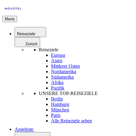
Menü
Reiseziele
Zurück
Reiseziele
Europa
Asien
Mittlerer Osten
Nordamerika
Südamerika
Afrika
Pazifik
UNSERE TOP-REISEZIELE
Berlin
Hamburg
München
Paris
Alle Reiseziele sehen
Angebote