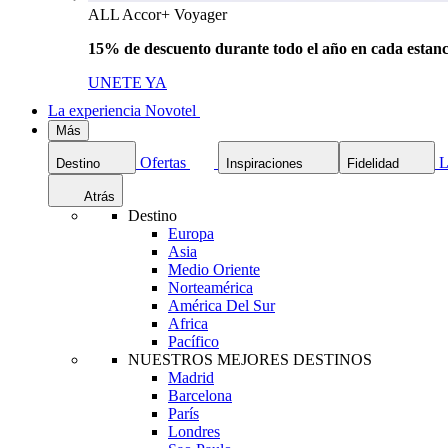
ALL Accor+ Voyager
15% de descuento durante todo el año en cada estanc
UNETE YA
La experiencia Novotel
Más
Ofertas
L
Destino
Inspiraciones
Fidelidad
Atrás
Destino
Europa
Asia
Medio Oriente
Norteamérica
América Del Sur
Africa
Pacífico
NUESTROS MEJORES DESTINOS
Madrid
Barcelona
París
Londres