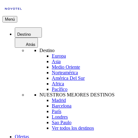
Menú
Destino
Atrás
Destino
Europa
Asia
Medio Oriente
Norteamérica
América Del Sur
Africa
Pacífico
NUESTROS MEJORES DESTINOS
Madrid
Barcelona
París
Londres
Sao Paulo
Ver todos los destinos
Ofertas