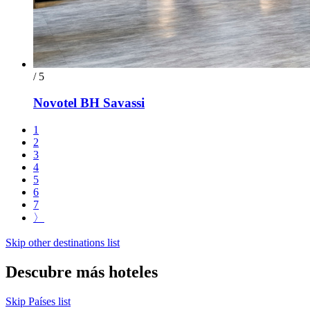
/ 5
Novotel BH Savassi
1
2
3
4
5
6
7
〉
Skip other destinations list
Descubre más hoteles
Skip Países list