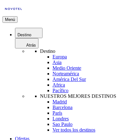
Menú
Destino
Atrás
Destino
Europa
Asia
Medio Oriente
Norteamérica
América Del Sur
Africa
Pacífico
NUESTROS MEJORES DESTINOS
Madrid
Barcelona
París
Londres
Sao Paulo
Ver todos los destinos
Ofertas