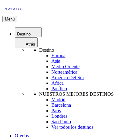
Menú
Destino
Atrás
Destino
Europa
Asia
Medio Oriente
Norteamérica
América Del Sur
Africa
Pacífico
NUESTROS MEJORES DESTINOS
Madrid
Barcelona
París
Londres
Sao Paulo
Ver todos los destinos
Ofertas