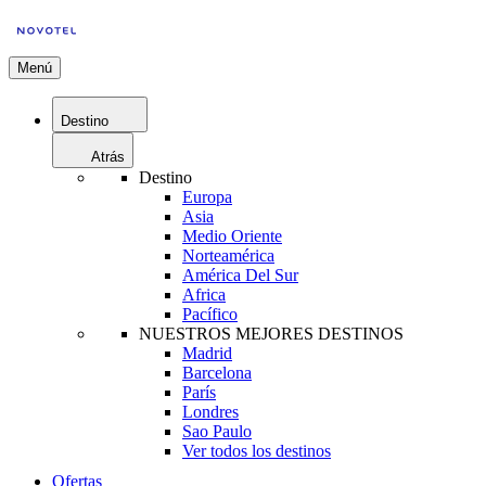
Menú
Destino
Atrás
Destino
Europa
Asia
Medio Oriente
Norteamérica
América Del Sur
Africa
Pacífico
NUESTROS MEJORES DESTINOS
Madrid
Barcelona
París
Londres
Sao Paulo
Ver todos los destinos
Ofertas