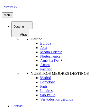
Menú
Destino
Atrás
Destino
Europa
Asia
Medio Oriente
Norteamérica
América Del Sur
Africa
Pacífico
NUESTROS MEJORES DESTINOS
Madrid
Barcelona
París
Londres
Sao Paulo
Ver todos los destinos
Ofertas