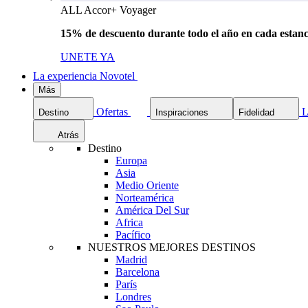
ALL Accor+ Voyager
15% de descuento durante todo el año en cada estanc
UNETE YA
La experiencia Novotel
Más
Ofertas
L
Destino
Inspiraciones
Fidelidad
Atrás
Destino
Europa
Asia
Medio Oriente
Norteamérica
América Del Sur
Africa
Pacífico
NUESTROS MEJORES DESTINOS
Madrid
Barcelona
París
Londres