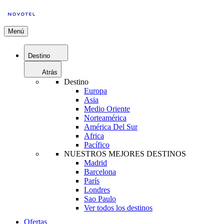
Menú
Destino
Atrás
Destino
Europa
Asia
Medio Oriente
Norteamérica
América Del Sur
Africa
Pacífico
NUESTROS MEJORES DESTINOS
Madrid
Barcelona
París
Londres
Sao Paulo
Ver todos los destinos
Ofertas