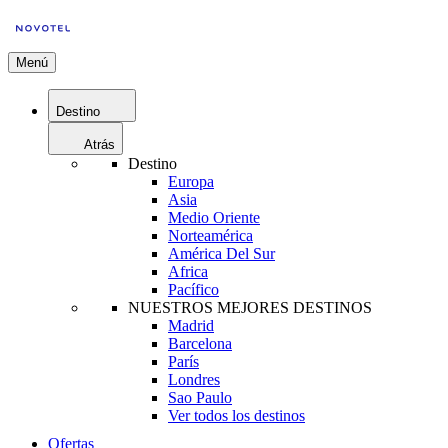
Menú
Destino
Atrás
Destino
Europa
Asia
Medio Oriente
Norteamérica
América Del Sur
Africa
Pacífico
NUESTROS MEJORES DESTINOS
Madrid
Barcelona
París
Londres
Sao Paulo
Ver todos los destinos
Ofertas