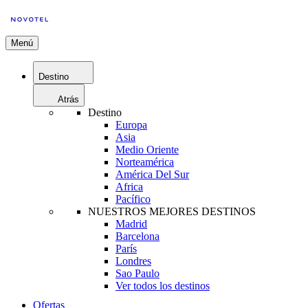
Menú
Destino
Atrás
Destino
Europa
Asia
Medio Oriente
Norteamérica
América Del Sur
Africa
Pacífico
NUESTROS MEJORES DESTINOS
Madrid
Barcelona
París
Londres
Sao Paulo
Ver todos los destinos
Ofertas