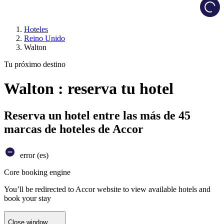
Load
Hoteles
Reino Unido
Walton
Tu próximo destino
Walton : reserva tu hotel
Reserva un hotel entre las más de 45
marcas de hoteles de Accor
error (es)
Core booking engine
You’ll be redirected to Accor website to view available hotels and
book your stay
Close window