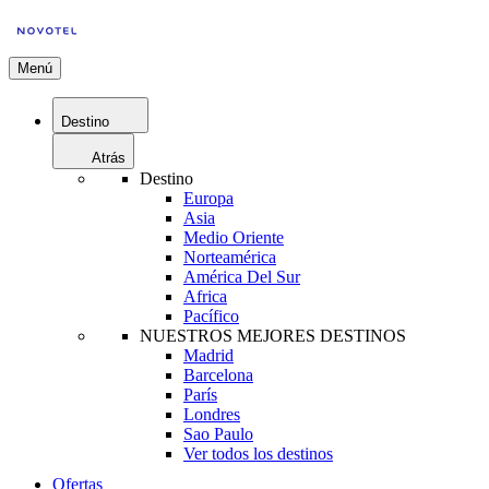
Menú
Destino
Atrás
Destino
Europa
Asia
Medio Oriente
Norteamérica
América Del Sur
Africa
Pacífico
NUESTROS MEJORES DESTINOS
Madrid
Barcelona
París
Londres
Sao Paulo
Ver todos los destinos
Ofertas