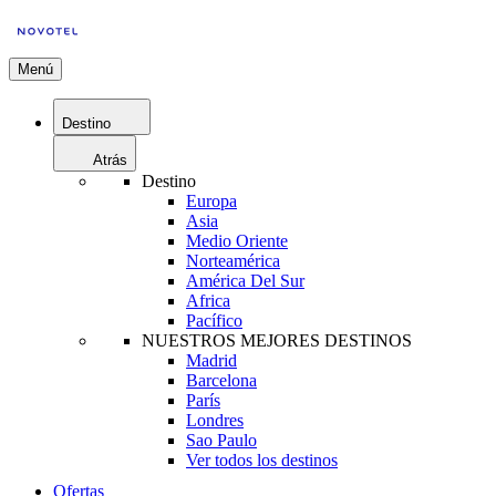
Menú
Destino
Atrás
Destino
Europa
Asia
Medio Oriente
Norteamérica
América Del Sur
Africa
Pacífico
NUESTROS MEJORES DESTINOS
Madrid
Barcelona
París
Londres
Sao Paulo
Ver todos los destinos
Ofertas