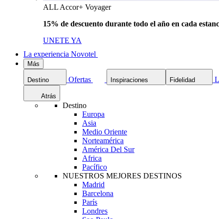
ALL Accor+ Voyager
15% de descuento durante todo el año en cada estanc
UNETE YA
La experiencia Novotel
Más
Ofertas
L
Destino
Inspiraciones
Fidelidad
Atrás
Destino
Europa
Asia
Medio Oriente
Norteamérica
América Del Sur
Africa
Pacífico
NUESTROS MEJORES DESTINOS
Madrid
Barcelona
París
Londres