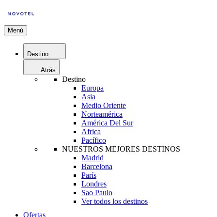
Menú
Destino
Atrás
Destino
Europa
Asia
Medio Oriente
Norteamérica
América Del Sur
Africa
Pacífico
NUESTROS MEJORES DESTINOS
Madrid
Barcelona
París
Londres
Sao Paulo
Ver todos los destinos
Ofertas