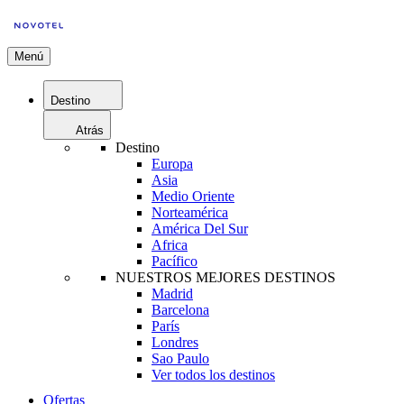
Menú
Destino
Atrás
Destino
Europa
Asia
Medio Oriente
Norteamérica
América Del Sur
Africa
Pacífico
NUESTROS MEJORES DESTINOS
Madrid
Barcelona
París
Londres
Sao Paulo
Ver todos los destinos
Ofertas