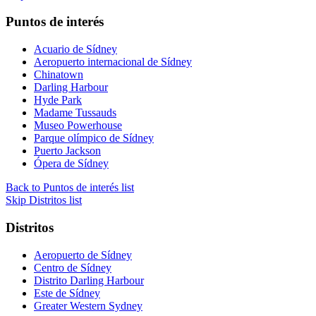
Puntos de interés
Acuario de Sídney
Aeropuerto internacional de Sídney
Chinatown
Darling Harbour
Hyde Park
Madame Tussauds
Museo Powerhouse
Parque olímpico de Sídney
Puerto Jackson
Ópera de Sídney
Back to Puntos de interés list
Skip Distritos list
Distritos
Aeropuerto de Sídney
Centro de Sídney
Distrito Darling Harbour
Este de Sídney
Greater Western Sydney