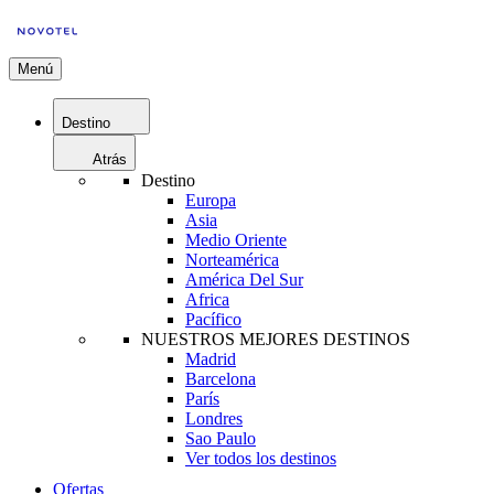
Menú
Destino
Atrás
Destino
Europa
Asia
Medio Oriente
Norteamérica
América Del Sur
Africa
Pacífico
NUESTROS MEJORES DESTINOS
Madrid
Barcelona
París
Londres
Sao Paulo
Ver todos los destinos
Ofertas