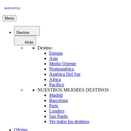
Menú
Destino
Atrás
Destino
Europa
Asia
Medio Oriente
Norteamérica
América Del Sur
Africa
Pacífico
NUESTROS MEJORES DESTINOS
Madrid
Barcelona
París
Londres
Sao Paulo
Ver todos los destinos
Ofertas