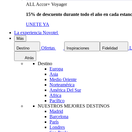
ALL Accor+ Voyager
15% de descuento durante todo el año en cada estanc
UNETE YA
La experiencia Novotel
Más
Ofertas
L
Destino
Inspiraciones
Fidelidad
Atrás
Destino
Europa
Asia
Medio Oriente
Norteamérica
América Del Sur
Africa
Pacífico
NUESTROS MEJORES DESTINOS
Madrid
Barcelona
París
Londres