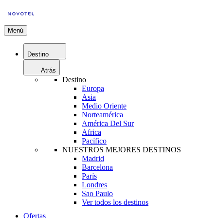
Menú
Destino
Atrás
Destino
Europa
Asia
Medio Oriente
Norteamérica
América Del Sur
Africa
Pacífico
NUESTROS MEJORES DESTINOS
Madrid
Barcelona
París
Londres
Sao Paulo
Ver todos los destinos
Ofertas