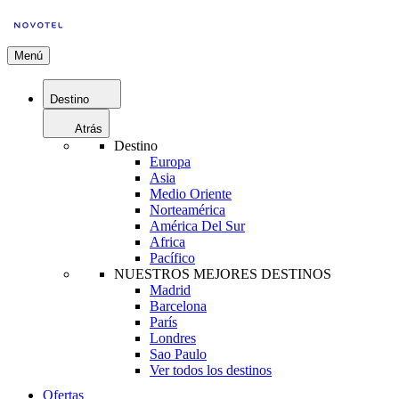
Menú
Destino
Atrás
Destino
Europa
Asia
Medio Oriente
Norteamérica
América Del Sur
Africa
Pacífico
NUESTROS MEJORES DESTINOS
Madrid
Barcelona
París
Londres
Sao Paulo
Ver todos los destinos
Ofertas