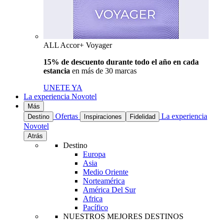
ALL Accor+ Voyager
15% de descuento durante todo el año en cada
estancia
en más de 30 marcas
UNETE YA
La experiencia Novotel
Más
Ofertas
La experiencia
Destino
Inspiraciones
Fidelidad
Novotel
Atrás
Destino
Europa
Asia
Medio Oriente
Norteamérica
América Del Sur
Africa
Pacífico
NUESTROS MEJORES DESTINOS