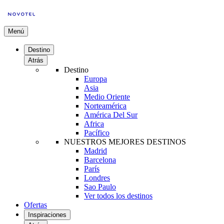
Menú
Destino
Atrás
Destino
Europa
Asia
Medio Oriente
Norteamérica
América Del Sur
Africa
Pacífico
NUESTROS MEJORES DESTINOS
Madrid
Barcelona
París
Londres
Sao Paulo
Ver todos los destinos
Ofertas
Inspiraciones