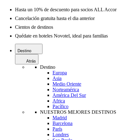
Hasta un 10% de descuento para socios ALL Accor
Cancelación gratuita hasta el dia anterior
Cientos de destinos
Quédate en hoteles Novotel, ideal para familias
Destino
Atrás
Destino
Europa
Asia
Medio Oriente
Norteamérica
América Del Sur
Africa
Pacífico
NUESTROS MEJORES DESTINOS
Madrid
Barcelona
París
Londres