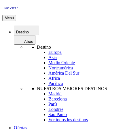
Menú
Destino
Atrás
Destino
Europa
Asia
Medio Oriente
Norteamérica
América Del Sur
Africa
Pacífico
NUESTROS MEJORES DESTINOS
Madrid
Barcelona
París
Londres
Sao Paulo
Ver todos los destinos
Ofertas