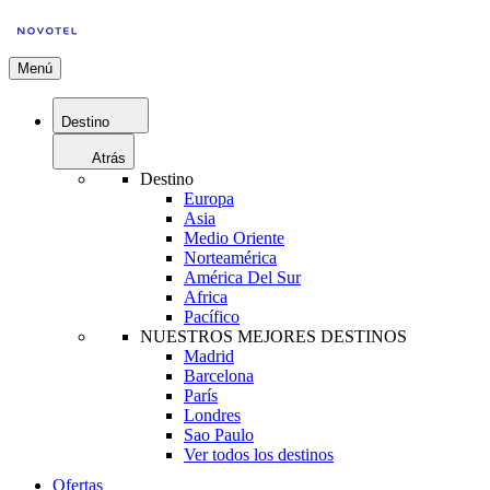
Menú
Destino
Atrás
Destino
Europa
Asia
Medio Oriente
Norteamérica
América Del Sur
Africa
Pacífico
NUESTROS MEJORES DESTINOS
Madrid
Barcelona
París
Londres
Sao Paulo
Ver todos los destinos
Ofertas