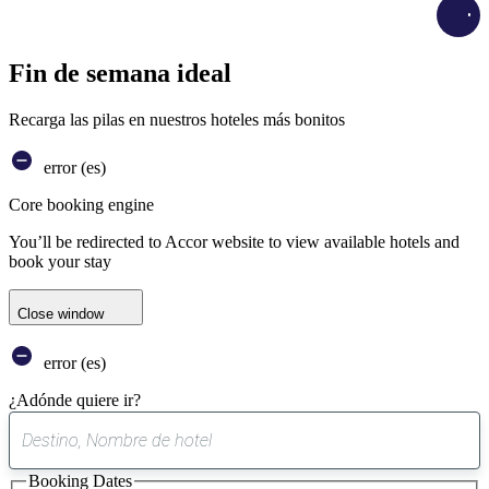
Load
Fin de semana ideal
Recarga las pilas en nuestros hoteles más bonitos
error (es)
Core booking engine
You’ll be redirected to Accor website to view available hotels and
book your stay
Close window
error (es)
¿Adónde quiere ir?
0
sugerencia
Booking Dates
encontrada