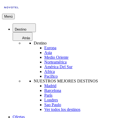
Menú
Destino
Atrás
Destino
Europa
Asia
Medio Oriente
Norteamérica
América Del Sur
Africa
Pacífico
NUESTROS MEJORES DESTINOS
Madrid
Barcelona
París
Londres
Sao Paulo
Ver todos los destinos
Ofertas