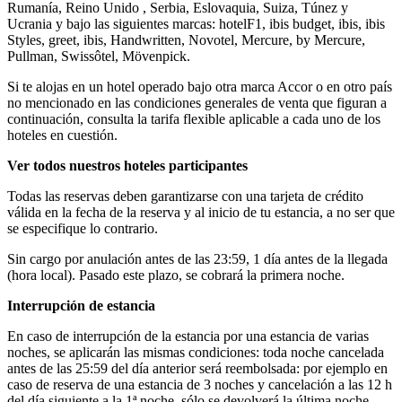
Rumanía, Reino Unido , Serbia, Eslovaquia, Suiza, Túnez y
Ucrania y bajo las siguientes marcas: hotelF1, ibis budget, ibis, ibis
Styles, greet, ibis, Handwritten, Novotel, Mercure, by Mercure,
Pullman, Swissôtel, Mövenpick.
Si te alojas en un hotel operado bajo otra marca Accor o en otro país
no mencionado en las condiciones generales de venta que figuran a
continuación, consulta la tarifa flexible aplicable a cada uno de los
hoteles en cuestión.
Ver todos nuestros hoteles participantes
Todas las reservas deben garantizarse con una tarjeta de crédito
válida en la fecha de la reserva y al inicio de tu estancia, a no ser que
se especifique lo contrario.
Sin cargo por anulación antes de las 23:59, 1 día antes de la llegada
(hora local). Pasado este plazo, se cobrará la primera noche.
Interrupción de estancia
En caso de interrupción de la estancia por una estancia de varias
noches, se aplicarán las mismas condiciones: toda noche cancelada
antes de las 25:59 del día anterior será reembolsada: por ejemplo en
caso de reserva de una estancia de 3 noches y cancelación a las 12 h
del día siguiente a la 1ª noche, sólo se devolverá la última noche.