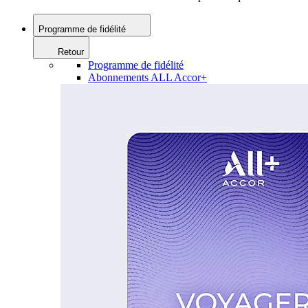
Programme de fidélité
Retour
Programme de fidélité
Abonnements ALL Accor+