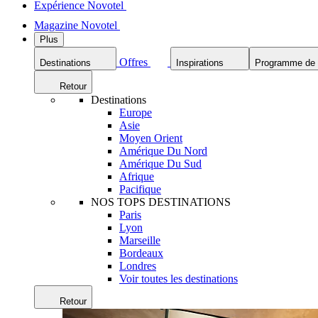
Expérience Novotel
Magazine Novotel
Plus
Offres
Destinations
Inspirations
Programme de f
Retour
Destinations
Europe
Asie
Moyen Orient
Amérique Du Nord
Amérique Du Sud
Afrique
Pacifique
NOS TOPS DESTINATIONS
Paris
Lyon
Marseille
Bordeaux
Londres
Voir toutes les destinations
Retour