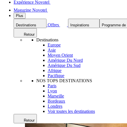
Expérience Novotel
Magazine Novotel
Plus
Offres
Destinations
Inspirations
Programme de f
Retour
Destinations
Europe
Asie
Moyen Orient
Amérique Du Nord
Amérique Du Sud
Afrique
Pacifique
NOS TOPS DESTINATIONS
Paris
Lyon
Marseille
Bordeaux
Londres
Voir toutes les destinations
Retour