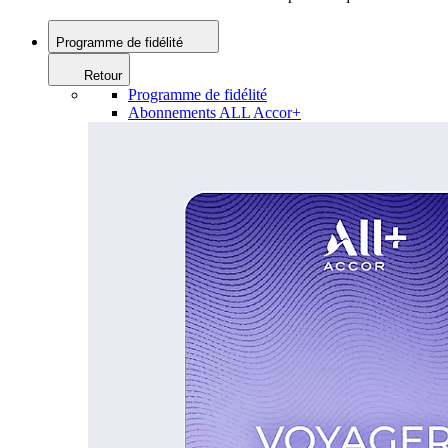
Programme de fidélité
Retour
Programme de fidélité
Abonnements ALL Accor+