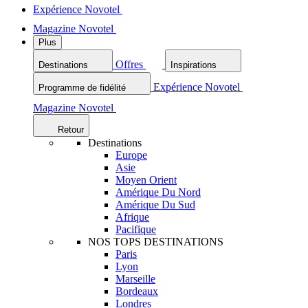
Expérience Novotel
Magazine Novotel
Plus
Offres
Destinations
Inspirations
Expérience Novotel
Programme de fidélité
Magazine Novotel
Retour
Destinations
Europe
Asie
Moyen Orient
Amérique Du Nord
Amérique Du Sud
Afrique
Pacifique
NOS TOPS DESTINATIONS
Paris
Lyon
Marseille
Bordeaux
Londres