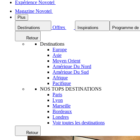
Expérience Novotel
Magazine Novotel
Plus
Offres
Destinations
Inspirations
Programme de f
Retour
Destinations
Europe
Asie
Moyen Orient
Amérique Du Nord
Amérique Du Sud
Afrique
Pacifique
NOS TOPS DESTINATIONS
Paris
Lyon
Marseille
Bordeaux
Londres
Voir toutes les destinations
Retour