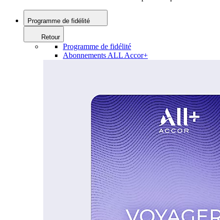
Programme de fidélité
Retour
Programme de fidélité
Abonnements ALL Accor+