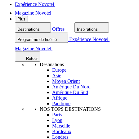
Expérience Novotel
Magazine Novotel
Plus
Offres
Destinations
Inspirations
Expérience Novotel
Programme de fidélité
Magazine Novotel
Retour
Destinations
Europe
Asie
Moyen Orient
Amérique Du Nord
Amérique Du Sud
Afrique
Pacifique
NOS TOPS DESTINATIONS
Paris
Lyon
Marseille
Bordeaux
Londres