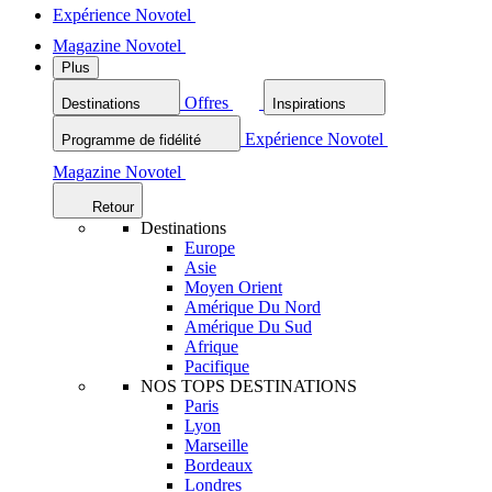
Expérience Novotel
Magazine Novotel
Plus
Offres
Destinations
Inspirations
Expérience Novotel
Programme de fidélité
Magazine Novotel
Retour
Destinations
Europe
Asie
Moyen Orient
Amérique Du Nord
Amérique Du Sud
Afrique
Pacifique
NOS TOPS DESTINATIONS
Paris
Lyon
Marseille
Bordeaux
Londres