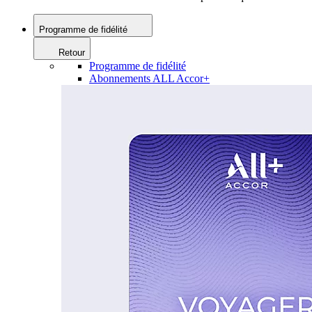
Programme de fidélité
Retour
Programme de fidélité
Abonnements ALL Accor+