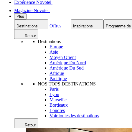
Expérience Novotel
Magazine Novotel
Plus
Offres
Destinations
Inspirations
Programme de f
Retour
Destinations
Europe
Asie
Moyen Orient
Amérique Du Nord
Amérique Du Sud
Afrique
Pacifique
NOS TOPS DESTINATIONS
Paris
Lyon
Marseille
Bordeaux
Londres
Voir toutes les destinations
Retour