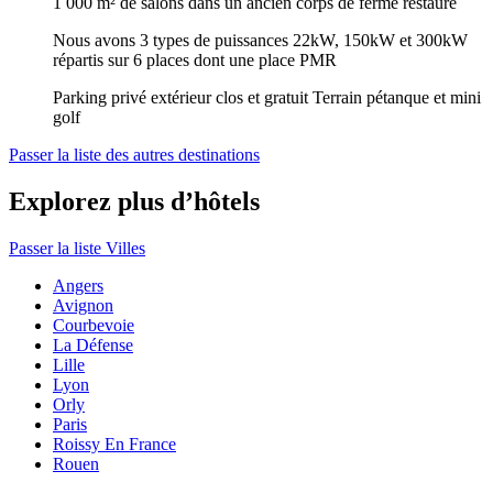
1 000 m² de salons dans un ancien corps de ferme restauré
Nous avons 3 types de puissances 22kW, 150kW et 300kW
répartis sur 6 places dont une place PMR
Parking privé extérieur clos et gratuit Terrain pétanque et mini
golf
Passer la liste des autres destinations
Explorez plus d’hôtels
Passer la liste Villes
Angers
Avignon
Courbevoie
La Défense
Lille
Lyon
Orly
Paris
Roissy En France
Rouen