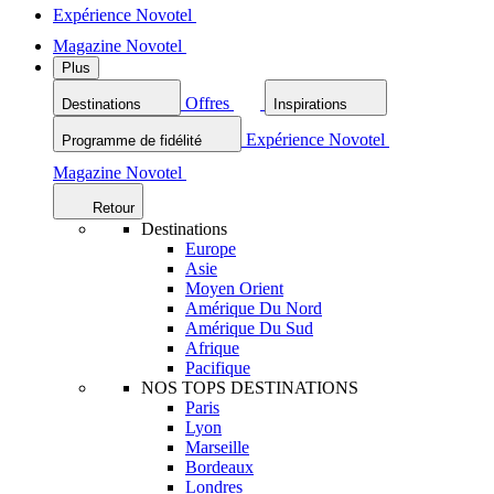
Expérience Novotel
Magazine Novotel
Plus
Offres
Destinations
Inspirations
Expérience Novotel
Programme de fidélité
Magazine Novotel
Retour
Destinations
Europe
Asie
Moyen Orient
Amérique Du Nord
Amérique Du Sud
Afrique
Pacifique
NOS TOPS DESTINATIONS
Paris
Lyon
Marseille
Bordeaux
Londres