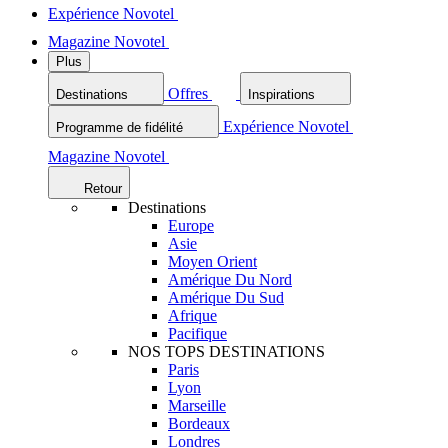
Expérience Novotel
Magazine Novotel
Plus
Offres
Destinations
Inspirations
Expérience Novotel
Programme de fidélité
Magazine Novotel
Retour
Destinations
Europe
Asie
Moyen Orient
Amérique Du Nord
Amérique Du Sud
Afrique
Pacifique
NOS TOPS DESTINATIONS
Paris
Lyon
Marseille
Bordeaux
Londres