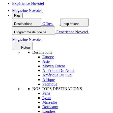
Expérience Novotel
Magazine Novotel
Plus
Offres
Destinations
Inspirations
Expérience Novotel
Programme de fidélité
Magazine Novotel
Retour
Destinations
Europe
Asie
Moyen Orient
Amérique Du Nord
Amérique Du Sud
Afrique
Pacifique
NOS TOPS DESTINATIONS
Paris
Lyon
Marseille
Bordeaux
Londres