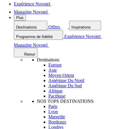
Expérience Novotel
Magazine Novotel
Plus
Offres
Destinations
Inspirations
Expérience Novotel
Programme de fidélité
Magazine Novotel
Retour
Destinations
Europe
Asie
Moyen Orient
Amérique Du Nord
Amérique Du Sud
Afrique
Pacifique
NOS TOPS DESTINATIONS
Paris
Lyon
Marseille
Bordeaux
Londres