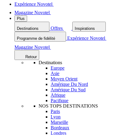
Expérience Novotel
Magazine Novotel
Plus
Offres
Destinations
Inspirations
Expérience Novotel
Programme de fidélité
Magazine Novotel
Retour
Destinations
Europe
Asie
Moyen Orient
Amérique Du Nord
Amérique Du Sud
Afrique
Pacifique
NOS TOPS DESTINATIONS
Paris
Lyon
Marseille
Bordeaux
Londres