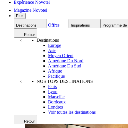
Expérience Novotel
Magazine Novotel
Plus
Offres
Destinations
Inspirations
Programme de f
Retour
Destinations
Europe
Asie
Moyen Orient
Amérique Du Nord
Amérique Du Sud
Afrique
Pacifique
NOS TOPS DESTINATIONS
Paris
Lyon
Marseille
Bordeaux
Londres
Voir toutes les destinations
Retour