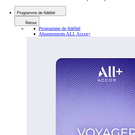
Programme de fidélité
Retour
Programme de fidélité
Abonnements ALL Accor+